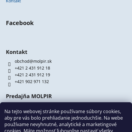
Kontakt
Facebook
Kontakt
obchod@molpir.sk
+421 2 431 912 18
+421 2 431 912 19
+421 902 971 132
Predajňa MOLPIR
Hrachová 30
821 05 Bratislava (
MAPA
)
Na tejto webovej stránke používame súbory cookies,
aby pre vás bolo prehliadanie jednoduchšie. Na webe
Otváracie hodiny:
používame nevyhnutné, analytické a marketingové
cookies. Máte možnosť ľubovoľne nastaviť všetky