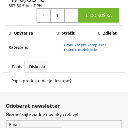
č
387,50 € bez DPH
a
Jednotková
m
DO KOŠÍKA
cena:
e
Opýtať sa
Strážiť
Zdieľať
AKCIA
1+1;
Produkty pre komplexné
DÁVKOVAČ
Kategória
:
riešenie dezinfekcie
DEZINFEKCIE
BEZDOTYKOVÝ
S
ROZPRAŠOVAČOM
Popis
Diskusia
-
PODLAHOVÝ
STOJAN
Popis produktu nie je dostupný
297,25
€
Z
Pôvodne:
á
388,47
Odoberať newsletter
€
p
Nezmeškajte žiadne novinky či zľavy!
ä
t
Email