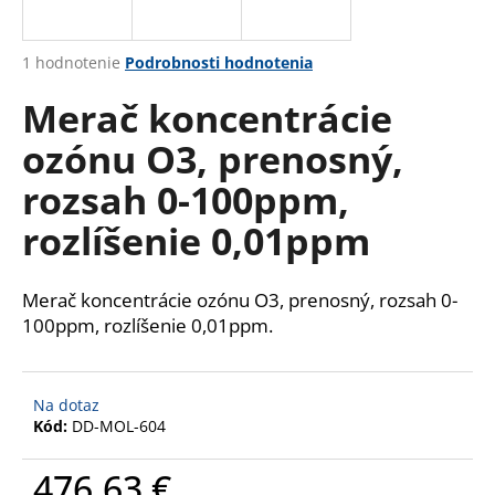
A
á
j
R
Priemerné
1 hodnotenie
Podrobnosti hodnotenia
s
hodnotenie
M
Merač koncentrácie
produktu
ť
je
?
ozónu O3, prenosný,
5,0
O
z
rozsah 0-100ppm,
5
hviezdičiek.
rozlíšenie 0,01ppm
HĽADAŤ
Merač koncentrácie ozónu O3, prenosný, rozsah 0-
100ppm, rozlíšenie 0,01ppm.
O
d
p
Na dotaz
o
Kód:
DD-MOL-604
r
ú
476,63 €