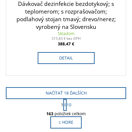
Dávkovač dezinfekcie bezdotykový; s
D
teplomerom; s rozprašovačom;
podlahový stojan tmavý; drevo/nerez;
A
vyrobený na Slovensku
R
Skladom
315,83 € bez DPH
M
388,47 €
O
DETAIL
NAČÍTAŤ 18 ĎALŠÍCH
S
1
10
t
O
r
163
položiek celkom
v
á
HORE
l
n
k
á