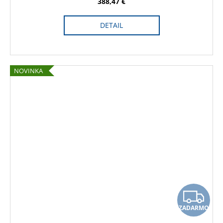
M
388,47 €
O
DETAIL
NOVINKA
Z
ZADARMO
A