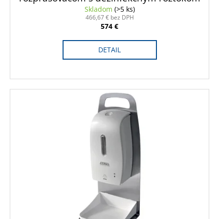
A
Skladom
(>5 ks)
466,67 € bez DPH
574 €
R
DETAIL
M
O