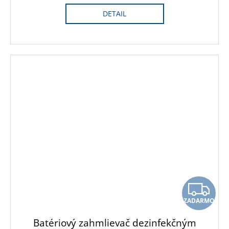
DETAIL
Z
ZADARMO
A
Batériový zahmlievač dezinfekčným