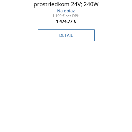
D
prostriedkom 24V; 240W
Na dotaz
A
1 199 € bez DPH
1 474,77 €
R
DETAIL
M
O