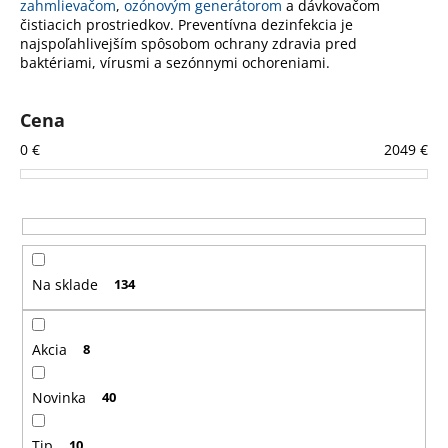
č
zahmlievačom
,
ozónovým generátorom
a dávkovačom
a
čistiacich prostriedkov. Preventívna dezinfekcia je
najspoľahlivejším spôsobom ochrany zdravia pred
m
baktériami, vírusmi a sezónnymi ochoreniami.
e
Cena
PRENOSNÝ
GENERÁTOR
0
€
2049
€
OZÓNU
NA
ČISTENIE
VZDUCHU,
230V,
10G/HOD.
344,40
Na sklade
134
€
Akcia
8
Novinka
40
Tip
10