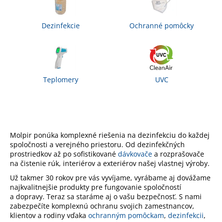
á
j
Dezinfekcie
Ochranné pomôcky
s
ť
?
Teplomery
UVC
HĽADAŤ
Molpir ponúka komplexné riešenia na dezinfekciu do každej
spoločnosti a verejného priestoru. Od dezinfekčných
prostriedkov až po sofistikované
dávkovače
a rozprašovače
O
na čistenie rúk, interiérov a exteriérov našej vlastnej výroby.
d
Už takmer 30 rokov pre vás vyvíjame, vyrábame aj dovážame
p
najkvalitnejšie produkty pre fungovanie spoločností
o
a dopravy. Teraz sa staráme aj o vašu bezpečnosť. S nami
r
zabezpečíte komplexnú ochranu svojich zamestnancov,
ú
klientov a rodiny vďaka
ochranným pomôckam
,
dezinfekcii
,