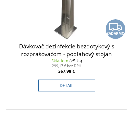
Z
ZADARMO
A
Dávkovač dezinfekcie bezdotykový s
D
rozprašovačom - podlahový stojan
Skladom
(>5 ks)
A
299,17 € bez DPH
367,98 €
R
DETAIL
M
O