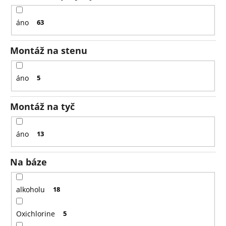
áno
63
Montáž na stenu
áno
5
Montáž na tyč
áno
13
Na báze
alkoholu
18
Oxichlorine
5