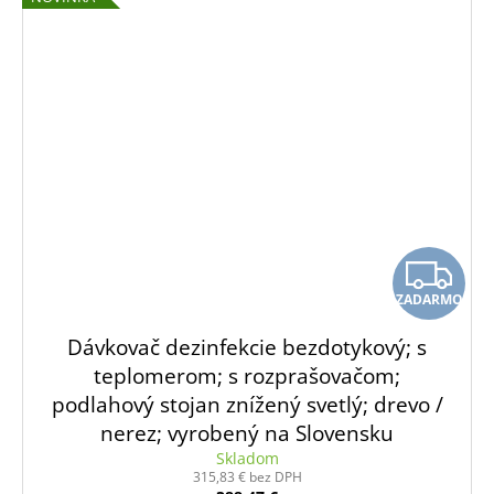
Z
ZADARMO
A
Dávkovač dezinfekcie bezdotykový; s
D
teplomerom; s rozprašovačom;
podlahový stojan znížený svetlý; drevo /
A
nerez; vyrobený na Slovensku
R
Skladom
315,83 € bez DPH