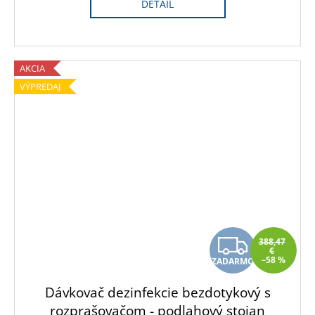
DETAIL
O
AKCIA
VÝPREDAJ
Z
388,47
€
–58 %
ZADARMO
A
Dávkovač dezinfekcie bezdotykový s
D
rozprašovačom - podlahový stojan