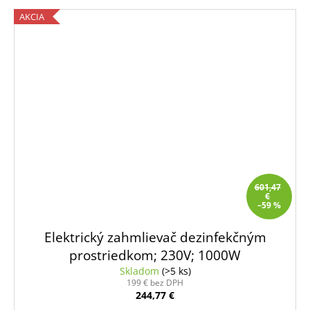
AKCIA
601,47
€
–59 %
Elektrický zahmlievač dezinfekčným
prostriedkom; 230V; 1000W
Skladom
(>5 ks)
199 € bez DPH
244,77 €