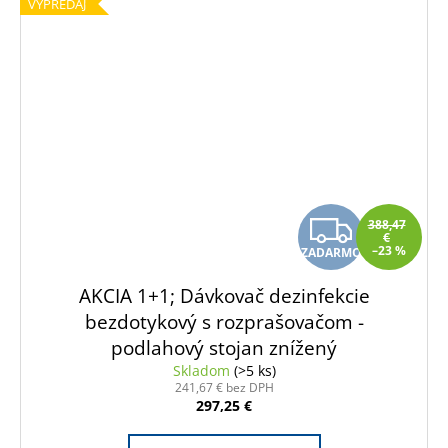
VÝPREDAJ
Z
388,47
€
–23 %
ZADARMO
A
AKCIA 1+1; Dávkovač dezinfekcie
D
bezdotykový s rozprašovačom -
A
podlahový stojan znížený
Skladom
(>5 ks)
R
241,67 € bez DPH
297,25 €
M