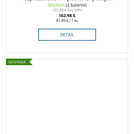
A
Skladom
(3 balenie)
132,50 € bez DPH
162,98 €
R
Jednotková
81,49 € / 1 ks
cena:
M
DETAIL
O
NOVINKA