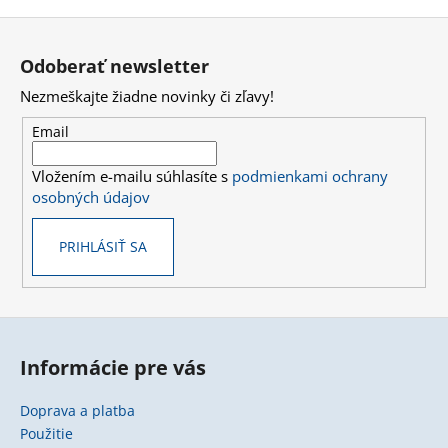
o
d
Z
v
a
a
á
c
Odoberať newsletter
n
p
i
i
Nezmeškajte žiadne novinky či zľavy!
e
ä
e
p
t
Email
r
i
v
Vložením e-mailu súhlasíte s
podmienkami ochrany
e
k
osobných údajov
y
v
PRIHLÁSIŤ SA
ý
p
i
s
u
Informácie pre vás
Doprava a platba
Použitie