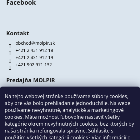
Facebook
Kontakt
obchod@molpir.sk
+421 2 431 912 18
+421 2 431 912 19
+421 902 971 132
Predajňa MOLPIR
Hrachová 30
821 05 Bratislava (
MAPA
)
Na tejto webovej stránke používame súbory cookies,
aby pre vás bolo prehliadanie jednoduchšie. Na webe
Otváracie hodiny:
používame nevyhnutné, analytické a marketingové
cookies. Máte možnosť ľubovoľne nastaviť všetky
PO - PI: 8:00-12:00 a 13:00-17:00
kategórie okrem nevyhnutných cookies, bez ktorých by
SOBOTA a NEDEĽA: zatvorené
naša stránka nefungovala správne. Súhlasíte s
použitím všetkých kategórií cookies?
Viac informácií o