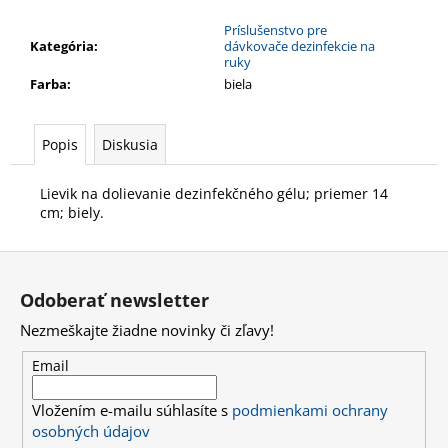
č
a
Príslušenstvo pre
m
Kategória
:
dávkovače dezinfekcie na
ruky
e
Farba
:
biela
UVC-
CLEANAIR;
Popis
Diskusia
VERZIA
1.0;
Lievik na dolievanie dezinfekčného gélu; priemer 14
PANEL
S
cm; biely.
GERMICÍDNYM
ČISTENÍM
Z
VZDUCHU;
1X11
á
W;
Odoberať newsletter
p
50
Nezmeškajte žiadne novinky či zľavy!
M3/HOD.;
ä
S
t
DIAĽKOVÝM
Email
OVLÁDANÍM
i
511,47
Vložením e-mailu súhlasíte s
podmienkami ochrany
e
€
osobných údajov