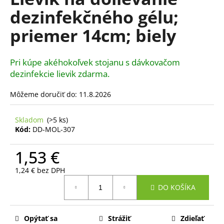
je
á
dezinfekčného gélu;
0,0
z
j
priemer 14cm; biely
5
s
hviezdičiek.
ť
Pri kúpe akéhokoľvek stojanu s dávkovačom
?
dezinfekcie lievik zdarma.
Môžeme doručiť do:
11.8.2026
HĽADAŤ
Skladom
(>5 ks)
Kód:
DD-MOL-307
1,53 €
O
d
1,24 € bez DPH
Jednotková
p
DO KOŠÍKA
cena:
o
r
ú
Opýtať sa
Strážiť
Zdieľať