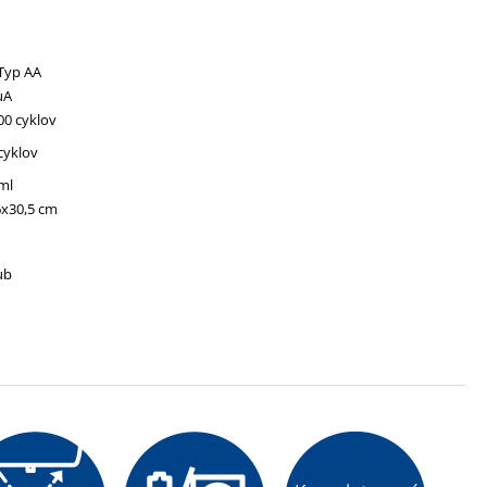
 Typ AA
μA
00 cyklov
cyklov
 ml
6x30,5 cm
ub