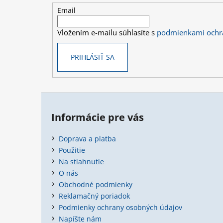
t
Email
i
Vložením e-mailu súhlasíte s
podmienkami ochr
e
PRIHLÁSIŤ SA
Informácie pre vás
Doprava a platba
Použitie
Na stiahnutie
O nás
Obchodné podmienky
Reklamačný poriadok
Podmienky ochrany osobných údajov
Napíšte nám