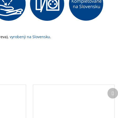
reva),
vyrobený na Slovensku
.
Ďa
pr