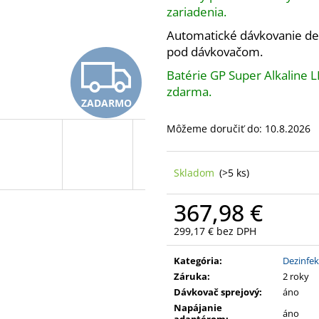
GERMICÍDNYM ČISTENÍM VZDUCHU;
S TEPLOMEROM;
zariadenia.
1X11 W; 50 M3/HOD.; S DIAĽKOVÝM
STOJAN; Z BRÚS
OVLÁDANÍM
388,47 €
Automatické dávkovanie dez
511,47 €
pod dávkovačom.
Z
Batérie GP Super Alkaline LR
zdarma.
ZADARMO
A
Môžeme doručiť do:
10.8.2026
D
Skladom
(>5 ks)
367,98 €
A
299,17 € bez DPH
Jednotková
cena:
R
Kategória
:
Dezinfek
Záruka
:
2 roky
Dávkovač sprejový
:
áno
Napájanie
áno
adaptérom
: