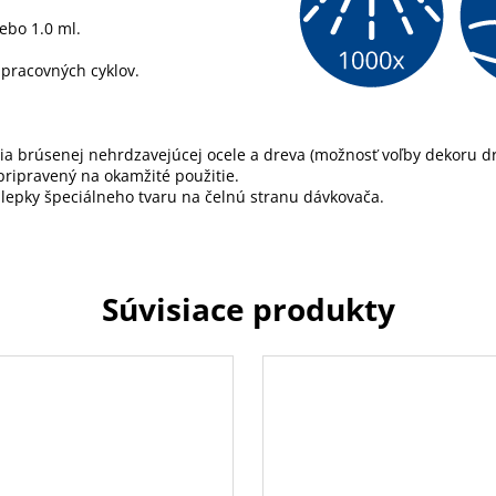
ebo 1.0 ml.
0 pracovných cyklov.
ia brúsenej nehrdzavejúcej ocele a dreva (možnosť voľby dekoru d
ripravený na okamžité použitie.
lepky špeciálneho tvaru na čelnú stranu dávkovača.