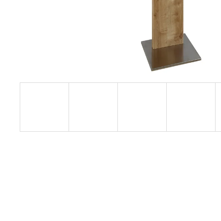
BEZDOTYKOVÝ S ROZPRAŠOVAČOM -
PODLAHOVÝ STOJAN
297,25 €
Pôvodne:
388,47 €