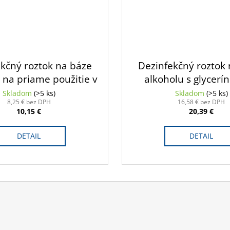
kčný roztok na báze
Dezinfekčný roztok
 na priame použitie v
alkoholu s glycerí
ači dezinfekcie; 1l
priame použitie v dáv
Skladom
(>5 ks)
Skladom
(>5 ks)
8,25 € bez DPH
16,58 € bez DPH
10,15 €
20,39 €
DETAIL
DETAIL