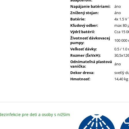
M
Napájanie batériami
:
áno
Znížený stojan
:
áno
O
Batérie
:
4x 1.5 V
Kľudový odber
:
max 80 
Výdrž batérií
:
Cca 15 0
Životnosť dávkovacej
100 000 
pumpy
:
Veľkosť dávky
:
0.5 / 1.0
Rozmer (ŠxVxH)
:
30,5x12
Odnímateľná plastová
áno
vanička
:
Dekor dreva
:
svetlý d
Hmotnosť
:
14,40 kg
ezinfekcie pre deti a osoby s nižším