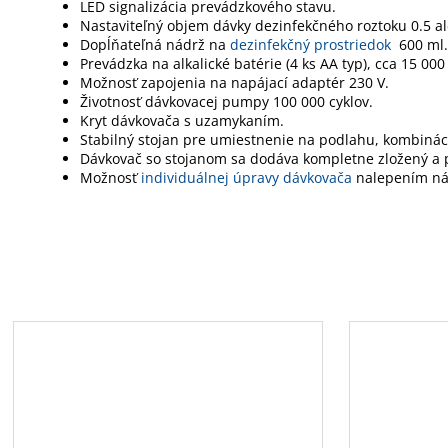
LED signalizácia prevádzkového stavu.
Nastaviteľný objem dávky dezinfekčného roztoku 0.5 al
Dopĺňateľná nádrž na
dezinfekčný prostriedok
600 ml.
Prevádzka na alkalické batérie (4 ks AA typ), cca 15 00
Možnosť zapojenia na napájací adaptér 230 V.
Životnosť dávkovacej pumpy 100 000 cyklov.
Kryt dávkovača s uzamykaním.
Stabilný stojan pre umiestnenie na podlahu, kombinác
Dávkovač so stojanom sa dodáva kompletne zložený a p
Možnosť
individuálnej úpravy dávkovača
n
alepením ná