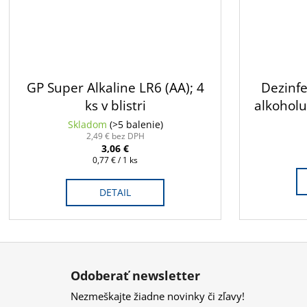
GP Super Alkaline LR6 (AA); 4
Dezinfe
ks v blistri
alkoholu
dávkov
Skladom
(>5 balenie)
2,49 € bez DPH
3,06 €
Jednotková
0,77 € / 1 ks
cena:
DETAIL
Z
á
Odoberať newsletter
p
Nezmeškajte žiadne novinky či zľavy!
ä