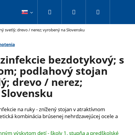
Hľadať
Prihlásenie
Nákupný
takt
ý svetlý; drevo / nerez; vyrobený na Slovensku
košík
notenia
zinfekcie bezdotykový; s
om; podlahový stojan
ý; drevo / nerez;
 Slovensku
fekcie na ruky - znížený stojan v atraktívnom
tetická kombinácia brúsenej nehrdzavejúcej ocele a
NFEKCIE BEZDOTYKOVÝ;
ným výskytom detí - školy 1. stupňa a predškolské