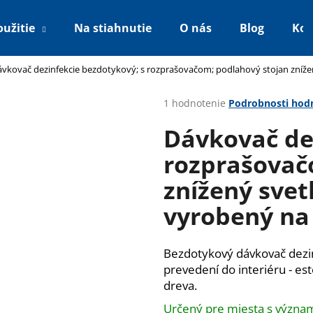
oužitie
Na stiahnutie
O nás
Blog
Kon
vkovač dezinfekcie bezdotykový; s rozprašovačom; podlahový stojan znížen
Čo potrebujete nájsť?
Priemerné
1 hodnotenie
Podrobnosti hod
hodnotenie
Dávkovač de
produktu
HĽADAŤ
je
rozprašovač
5,0
z
znížený svetl
5
Odporúčame
hviezdičiek.
vyrobený na
Bezdotykový dávkovač dezin
prevedení do interiéru - es
dreva.
UVC-CLEANAIR; VERZIA 1.0; PANEL S
DÁVKOVAČ DEZI
Určený pre miesta s význam