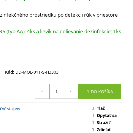
 SPREJ; PODLAHOVÝ
ENEJ NEREZE
infekčného prostriedku po detekcii rúk v priestore
6 (typ AA); 4ks a lievik na dolievanie dezinfekcie; 1ks
Kód:
DD-MOL-011-S-H3303
DO KOŠÍKA
Tlač
čné stojany
Opýtať sa
Strážiť
Zdieľať