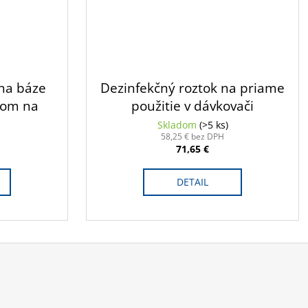
 na báze
Dezinfekčný roztok na priame
nom na
použitie v dávkovači
kovači; 1l
dezinfekcie; 5l
Skladom
(>5 ks)
58,25 € bez DPH
71,65 €
DETAIL