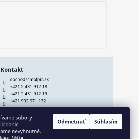
Kontakt
obchod@molpir.sk
+421 2 431 912 18
+421 2 431 912 19
+421 902 971 132
Predajňa MOLPIR
žívame súbory
Odmietnuť
Súhlasím
liadanie
Hrachová 30
vame nevyhnutné,
821 05 Bratislava (
MAPA
)
kies. Máte